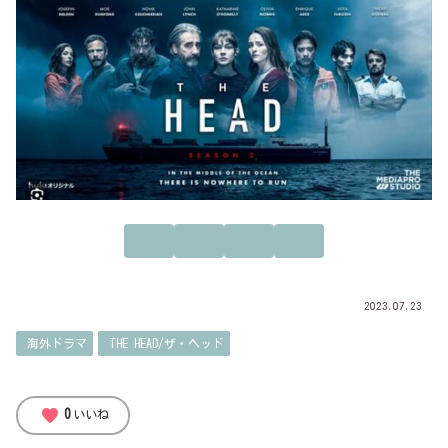
2023.07.23
海外ドラマ
THE HEAD/ザ・ヘッド
favorite
0
いいね