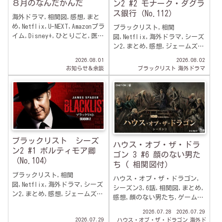
８月のなんだかんだ
ン2 #2 モナーク・ダグラ
ス銀行（No.112）
海外ドラマ,相関図,感想,まと
め,Netflix,U-NEXT,Amazonプラ
ブラックリスト,相関
イム,Disney+,ひとりごと,医療
図,Netflix,海外ドラマ,シーズ
説明あり,掲載数80以上,
ン2,まとめ,感想,ジェームズ・
スペイダー,2話,モナーク・ダ
2026.08.01
2026.08.02
グラス銀行(NO.104）,
お知らせ＆余談
ブラックリスト
海外ドラマ
ブラックリスト シーズ
ハウス・オブ・ザ・ドラ
ン2 #1 ボルティモア卿
ゴン 3 #6 顔のない男た
（No.104）
ち ( 相関図付）
ブラックリスト,相関
ハウス・オブ・ザ・ドラゴン,
図,Netflix,海外ドラマ,シーズ
シーズン3,6話,相関図,まとめ,
ン2,まとめ,感想,ジェームズ・
感想,顔のない男たち,ゲーム・
スペイダー,1話,ボルティモア
オブ・スローンズ,スピンオフ
2026.07.28
2026.07.29
卿(NO.104）,
ドラマ海外ドラマ,U-NEXT,
2026.07.29
ハウス・オブ・ザ・ドラゴン
海外ド