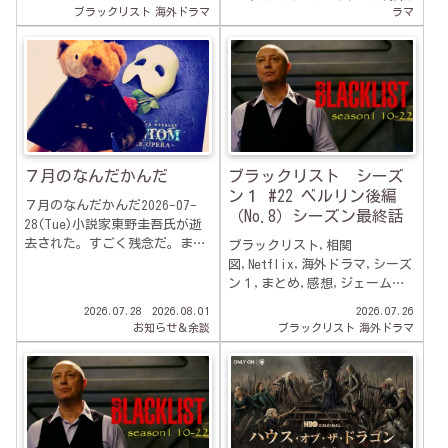
ブラックリスト
海外ドラマ
ラマ
７月のなんだかんだ
ブラックリスト シーズ
ン１ #22 ベルリン後編
７月のなんだかんだ2026-07-
（No.8）シーズン最終話
28(Tue)小説家東野圭吾氏が逝
去された。すごく残念だ。まだ
ブラックリスト,相関
まだこれからも新刊が出るもの
図,Netflix,海外ドラマ,シーズ
だと思っていたのに。カレの作
ン１,まとめ,感想,ジェーム
品はたくさん読んだ。推理小説
ズ・スペイダー,22話,ベルリン
2026.07.28
2026.08.01
2026.07.26
だけど犯人捜しだけじゃなく、
後編(NO.8）,
お知らせ＆余談
ブラックリスト
海外ドラマ
人の気持ちや心の機微を読む小
説だ...