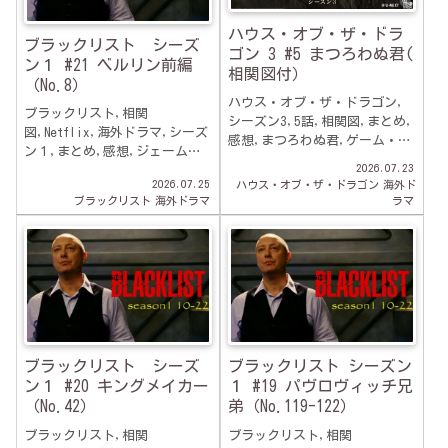
ハウス・オブ・ザ・ドラ
ブラックリスト シーズ
ゴン 3 #5 まつろわぬ君(
ン１ #21 ベルリン前編
相関図付）
（No.8）
ハウス・オブ・ザ・ドラゴン,
ブラックリスト,相関
シーズン3,5話,相関図,まとめ,
図,Netflix,海外ドラマ,シーズ
感想,まつろわぬ君,ゲーム・オ
ン１,まとめ,感想,ジェーム
ブ・スローンズ,スピンオフド
2026.07.23
ズ・スペイダー,21話,ベルリン
ラマ海外ドラマ,U-NEXT,
2026.07.25
ハウス・オブ・ザ・ドラゴン
海外ド
前編(NO.8）,
ブラックリスト
海外ドラマ
ラマ
ブラックリスト シーズ
ブラックリスト シーズン
ン１ #20 キングメイカー
１ #19 パヴロヴィッチ兄
（No.42）
弟（No.119-122）
ブラックリスト,相関
ブラックリスト,相関