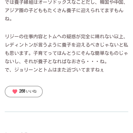
では養子縁組はオーソドックスなことだし、韓国や中国、
アジア圏の子どももたくさん養子に迎えられてますもん
ね。
リジーの仕事内容とトムへの疑惑が完全に晴れない以上、
レディントンが言うように養子を迎えるべきじゃないと私
も思います。子育てってほんとうにそんな簡単なものじゃ
ないし、それが養子となればなおさら・・・ね。
で、ジョリーンとトムはまた近づいてますねぇ
favorite
268
いいね