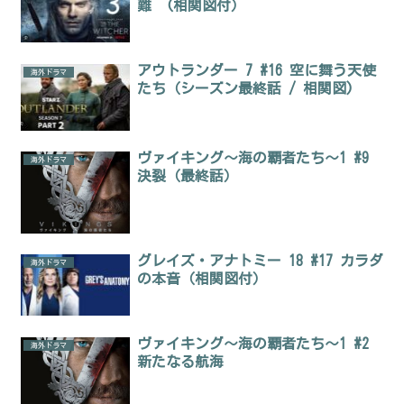
難 (相関図付）
アウトランダー 7 #16 空に舞う天使
海外ドラマ
たち（シーズン最終話 / 相関図)
ヴァイキング～海の覇者たち～1 #9
海外ドラマ
決裂（最終話）
グレイズ・アナトミー 18 #17 カラダ
海外ドラマ
の本音（相関図付）
ヴァイキング～海の覇者たち～1 #2
海外ドラマ
新たなる航海