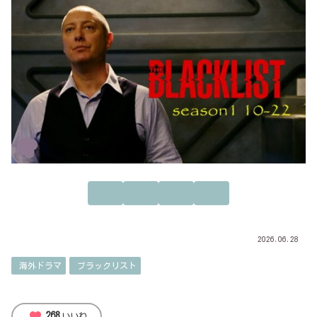
2026.06.28
海外ドラマ
ブラックリスト
favorite
268
いいね