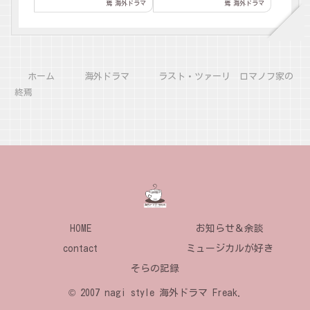
ロシア,歴史,血友病,皇太
ロシア,歴史,血友病,皇太
焉
海外ドラマ
焉
海外ドラマ
子アレクセイ,イパチョフ
子アレクセイ,イパチョフ
館,
館,
ホーム
海外ドラマ
ラスト・ツァーリ ロマノフ家の
終焉
HOME
お知らせ＆余談
contact
ミュージカルが好き
そらの記録
© 2007 nagi style 海外ドラマ Freak.