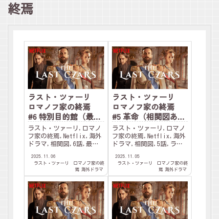
終焉
ラスト・ツァーリ
ラスト・ツァーリ
ロマノフ家の終焉
ロマノフ家の終焉
#6 特別目的館（最終
#5 革命（相関図あ
話 / 相関図あり）
り）
ラスト・ツァーリ,ロマノ
ラスト・ツァーリ,ロマノ
フ家の終焉,Netflix,海外
フ家の終焉,Netflix,海外
ドラマ,相関図,6話,最終
ドラマ,相関図,5話,ラス
話,ラスプーチン,怪僧,ニ
プーチン,怪僧,ニコライ
2025.11.06
2025.11.05
コライ２世,アレクサンド
２世,アレクサンドリア,
ラスト・ツァーリ ロマノフ家の終
ラスト・ツァーリ ロマノフ家の終
リア,ロシア,歴史,血友
ロシア,歴史,血友病,皇太
焉
海外ドラマ
焉
海外ドラマ
病,皇太子アレクセイ,イ
子アレクセイ,イパチョフ
パチョフ館,レーニン,ボ
館,レーニン,ボルシェビ
ルシェビキ,ザ・クラウ
キ,
ン,