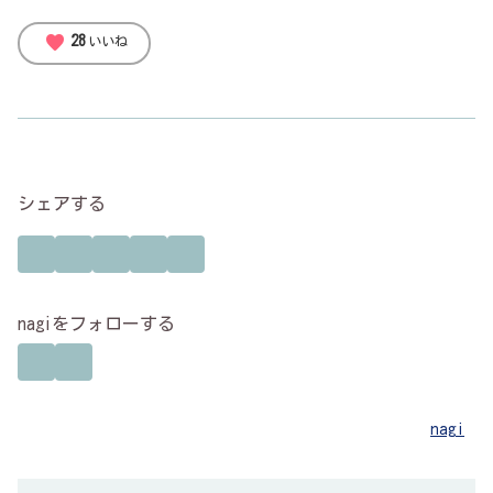
favorite
28
いいね
シェアする
nagiをフォローする
nagi