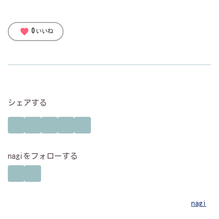
favorite
0
いいね
シェアする
nagiをフォローする
nagi