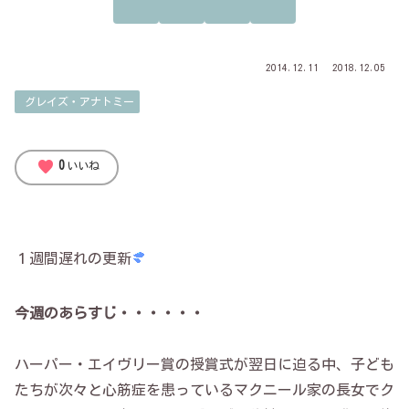
2014.12.11
2018.12.05
グレイズ・アナトミー
favorite
0
いいね
１週間遅れの更新
今週のあらすじ・・・・・・
ハーパー・エイヴリー賞の授賞式が翌日に迫る中、子ども
たちが次々と心筋症を患っているマクニール家の長女でク