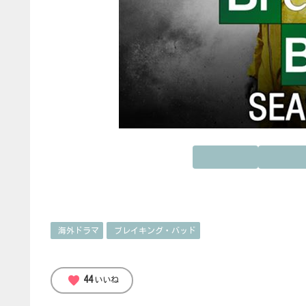
海外ドラマ
ブレイキング・バッド
favorite
44
いいね