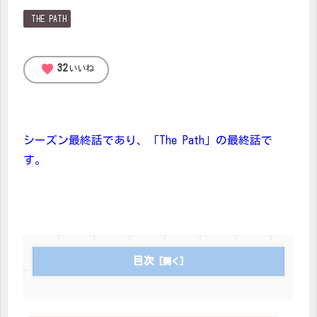
THE PATH
favorite
32
いいね
シーズン最終話であり、「The Path」の最終話で
す。
目次