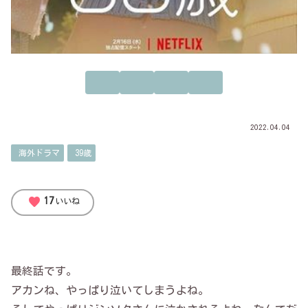
2022.04.04
海外ドラマ
39歳
favorite
17
いいね
最終話です。
アカンね、やっぱり泣いてしまうよね。