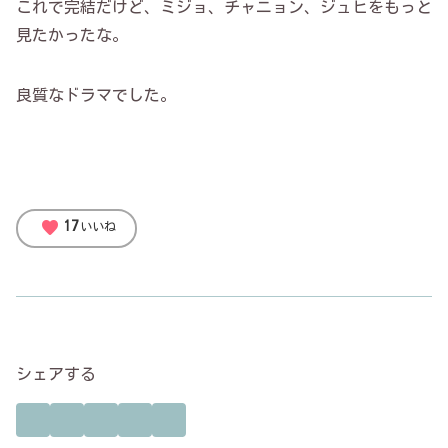
これで完結だけど、ミジョ、チャニョン、ジュヒをもっと
見たかったな。
良質なドラマでした。
favorite
17
いいね
シェアする