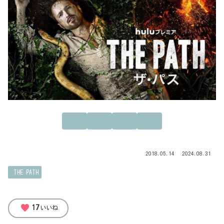
2018.05.14
2024.08.31
THE PATH
favorite
17
いいね