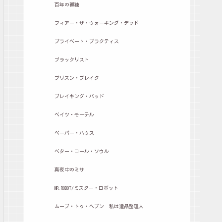
百年の孤独
フィアー・ザ・ウォーキング・デッド
プライベート・プラクティス
ブラックリスト
プリズン・ブレイク
ブレイキング・バッド
ベイツ・モーテル
ペーパー・ハウス
ベター・コール・ソウル
真夜中のミサ
MR.ROBOT/ミスター・ロボット
ムーブ・トゥ・ヘブン 私は遺品整理人