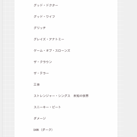
グッド・ドクター
グッド・ワイフ
グリッチ
グレイズ・アナトミー
ゲーム・オブ・スローンズ
ザ・クラウン
ザ・テラー
三体
ストレンジャー・シングス 未知の世界
スニーキー・ピート
ダメージ
DARK（ダーク）