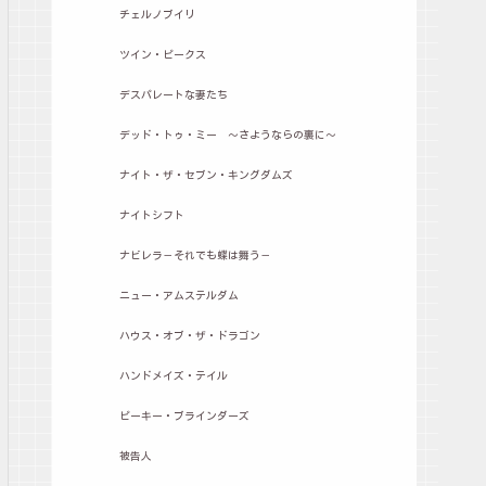
チェルノブイリ
ツイン・ピークス
デスパレートな妻たち
デッド・トゥ・ミー ～さようならの裏に～
ナイト・ザ・セブン・キングダムズ
ナイトシフト
ナビレラ－それでも蝶は舞う－
ニュー・アムステルダム
ハウス・オブ・ザ・ドラゴン
ハンドメイズ・テイル
ピーキー・ブラインダーズ
被告人