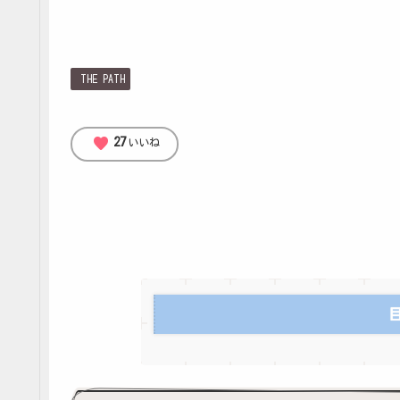
THE PATH
favorite
27
いいね