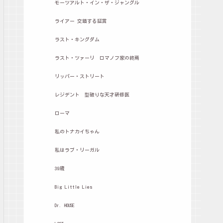
モーツアルト・イン・ザ・ジャングル
ライアー 交錯する証言
ラスト・キングダム
ラスト・ツァーリ ロマノフ家の終焉
リッパー・ストリート
レジデント 型破りな天才研修医
ローマ
私のトナカイちゃん
私はラブ・リーガル
39歳
Big Little Lies
Dr. HOUSE