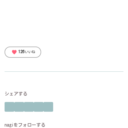
favorite
126
いいね
シェアする
nagiをフォローする