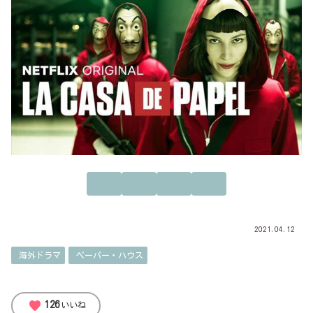
2021.04.12
海外ドラマ
ペーパー・ハウス
favorite
126
いいね