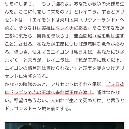
りをにじませ、「もう手遅れよ。あなたが戦争の火種を生
んだ。ここに何をしに来たの？」とレイニラ。するとアリ
セントは、「エイモンドは河川地帯（リヴァーランド）へ
飛ぶ。そうなれば
実権はヘレイナに移る
。そこであなたが
王都に来たら、衛兵を降伏させ、
無血開城（城を明け渡す
こと）させる
。あなたが王座につけば無意味な戦争が終わ
る。傷つき、怯えてるエイゴンは私言えば、あなたにひざ
まずく」と言うが、レイニラは、「私が王座に就く以上、
エイゴンの斬首刑は避けられない」と現実を突きつけアリ
セントに決断を迫る。
かなりの躊躇のあと、アリセントはそれを承諾、
「３日後
にドラゴンで赤の王城へ来れば王座を渡す
。嘘はつかな
い。野望はもうない。人知れず生きて死ぬだけ」と言うと
ドラゴンストーン城を後にする。