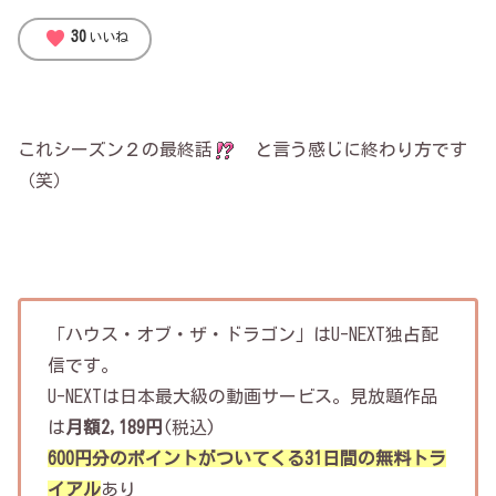
favorite
30
いいね
これシーズン２の最終話
と言う感じに終わり方です
（笑）
「ハウス・オブ・ザ・ドラゴン」はU-NEXT独占配
信です。
U-NEXTは日本最大級の動画サービス。見放題作品
は
月額2,189円
(税込)
600円分のポイントがついてくる31日間の無料トラ
イアル
あり