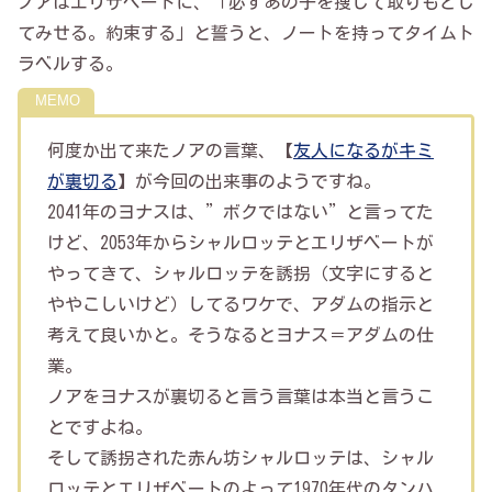
ノアはエリザベートに、「必ずあの子を捜して取りもどし
てみせる。約束する」と誓うと、ノートを持ってタイムト
ラベルする。
何度か出て来たノアの言葉、【
友人になるがキミ
が裏切る
】が今回の出来事のようですね。
2041年のヨナスは、”ボクではない”と言ってた
けど、2053年からシャルロッテとエリザベートが
やってきて、シャルロッテを誘拐（文字にすると
ややこしいけど）してるワケで、アダムの指示と
考えて良いかと。そうなるとヨナス＝アダムの仕
業。
ノアをヨナスが裏切ると言う言葉は本当と言うこ
とですよね。
そして誘拐された赤ん坊シャルロッテは、シャル
ロッテとエリザベートのよって1970年代のタンハ