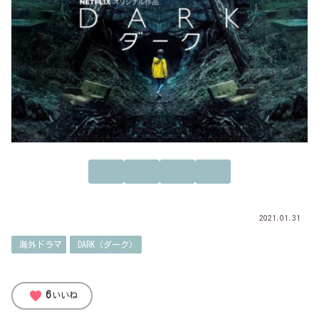
2021.01.31
海外ドラマ
DARK（ダーク）
favorite
6
いいね