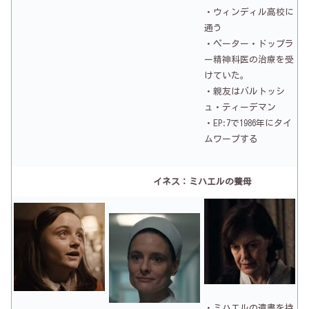
・ウィンディル高校に
通う
・ペーター・ドップラ
ー精神科医の治療を受
けていた。
・親友はバルトッシ
ュ・ティーデマン
・EP:7で1986年にタイ
ムワープする
イネス：ミハエルの養母
・ミハエルの遺書を持