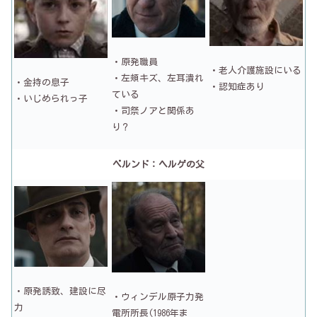
・原発職員
・老人介護施設にいる
・左頬キズ、左耳潰れ
・金持の息子
・認知症あり
ている
・いじめられっ子
・司祭ノアと関係あ
り？
ベルンド：ヘルゲの父
・原発誘致、建設に尽
・ウィンデル原子力発
力
電所所長(1986年ま