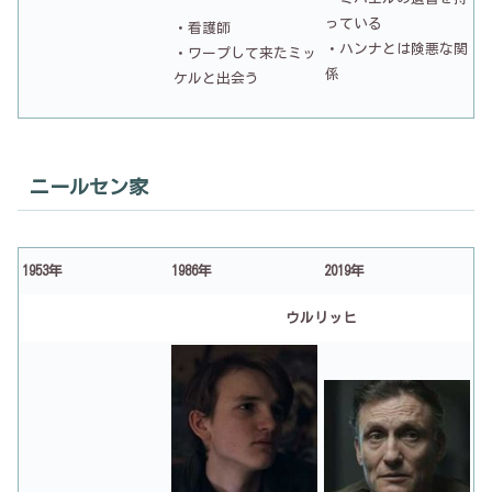
っている
・看護師
・ハンナとは険悪な関
・ワープして来たミッ
係
ケルと出会う
ニールセン家
1953年
1986年
2019年
ウルリッヒ