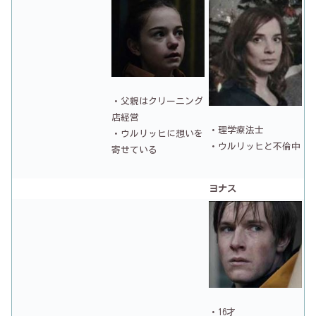
・父親はクリーニング
店経営
・理学療法士
・ウルリッヒに想いを
・ウルリッヒと不倫中
寄せている
ヨナス
・16才