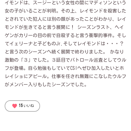
イモンドは、スージーという女性の間にマディソンという
女の子がいることが判明。その上、レイモンドを殺害した
とされていた犯人には別の顔があったことがわかり、レイ
モンドが生きてると言う展開に！ シーズンラスト、ヘイ
ゲンがカリーの目の前で自殺すると言う衝撃的事件。そし
てイェリーナと子どものJr.そしてレイモンドは・・・？
と言う次のシーズンへ続く展開で終わりました。 かなり
激動の「３」でした。３話目でパトロール巡査としてウル
フが登場。自ら勉強もしていてCSIへぜひ加入したいとホ
レイショにアピール。仕事を任され無難にこなしたウルフ
がメンバー入りもしたシーズンでした。
favorite
15
いいね