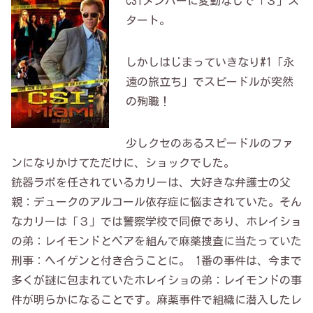
CSIメンバーに変動なしで「３」ス
タート。
しかしはじまっていきなり#1「永
遠の旅立ち」でスピードルが突然
の殉職！
少しクセのあるスピードルのファ
ンになりかけてただけに、ショックでした。
銃器ラボを任されているカリーは、大好きな弁護士の父
親：デュークのアルコール依存症に悩まされていた。そん
なカリーは「３」では警察学校で同僚であり、ホレイショ
の弟：レイモンドとペアを組んで麻薬捜査に当たっていた
刑事：ヘイゲンと付き合うことに。 1番の事件は、今まで
多くが謎に包まれていたホレイショの弟：レイモンドの事
件が明らかになることです。麻薬事件で組織に潜入したレ