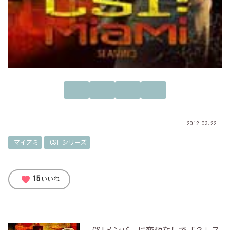
2012.03.22
マイアミ
CSI シリーズ
favorite
15
いいね