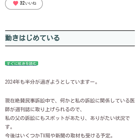
favorite
32
いいね
動きはじめている
すぐに呟きを読む
2024年も半分が過ぎようとしていますー。
現在絶賛民事訴訟中で、何かと私の訴訟に関係している医
師が週刊誌に取り上げられるので、
私の父の訴訟にもスポットがあたり、ありがたい状況で
す。
今後はいくつかTV局や新聞の取材も受ける予定。