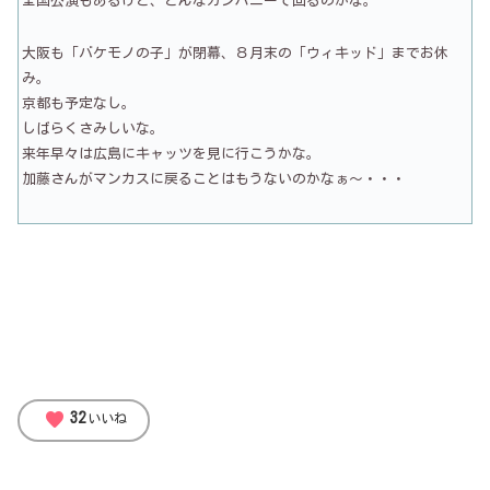
全国公演もあるけど、どんなカンパニーで回るのかな。
大阪も「バケモノの子」が閉幕、８月末の「ウィキッド」までお休
み。
京都も予定なし。
しばらくさみしいな。
来年早々は広島にキャッツを見に行こうかな。
加藤さんがマンカスに戻ることはもうないのかなぁ～・・・
favorite
32
いいね