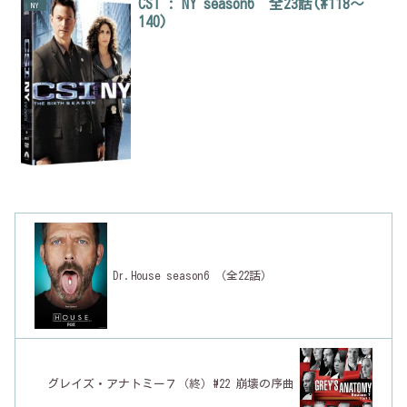
CSI : NY season6 全23話(#118～
NY
140)
Dr.House season6 （全22話）
グレイズ・アナトミー７（終）#22 崩壊の序曲