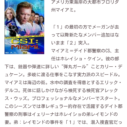
アメリカ東海岸の大都市フロリダ
州マイアミ。
「１」の最初の方でメーガンが去
って以降新たなメンバー追加はな
いまま「２」突入。
マイアミ＝デイド郡警察のCS、主
任はホレイショ・ケイン。彼の部
下は、銃器や弾道に詳しい“弾丸ガール”ことカリー・デ
ュケーン。多岐に渡る仕事をこなす実力派のスピードル。
マイアミは海辺の街。水中の調査を得意とするエリック・
デルコ。死体に話しかけながら検死する検死官アレック
ス・ウッズ。プロフェッショナルなメンバーでスタート。
このシーズンでは準レギュラー的存在で活躍するデイト郡
警察の刑事はイェリーナはホレイショの弟レイモンドの
妻。弟：レイモンドの事件を「１」では、潜入捜査官だっ