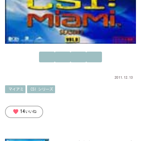
2011.12.13
マイアミ
CSI シリーズ
favorite
14
いいね