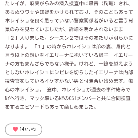
たレイが、麻薬がらみの潜入捜査中に殺害（殉職）され、
あらぬウワサや嫌疑をかけられており、そのこともあって
ホレイショを良く思っていない警察関係者がいると言う背
景のみを見せていましたが、詳細を明かされないまま
「２」入りました。シーズン２ではそのあたりが明らかに
なります。 「１」の時からホレイショは弟の妻、身内と
言う以上の想いをイエリーナに抱いている様子。イエリー
ナの方もまんざらでもない様子。けれど、一線を越えよう
としないホレイショにシビレを切らしたイエリーナは内部
捜査官をしているイケすかない男と付き合い始めます。傷
心のホレイショ。 途中、ホレイショが過去の事件絡みで
NYへ行き、マック率いるNYのCSIメンバーと共に合同捜査
をするエピソードもあって楽しめました。
favorite
14
いいね