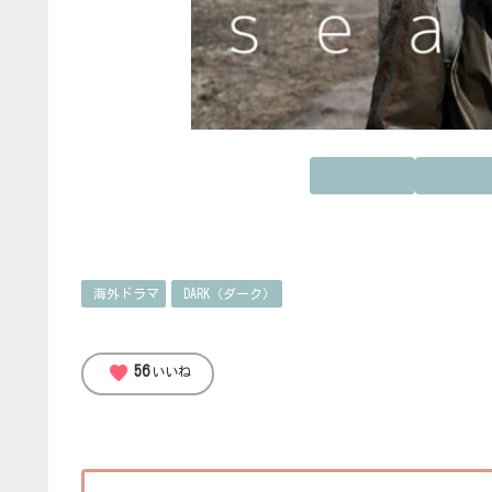
海外ドラマ
DARK（ダーク）
favorite
56
いいね