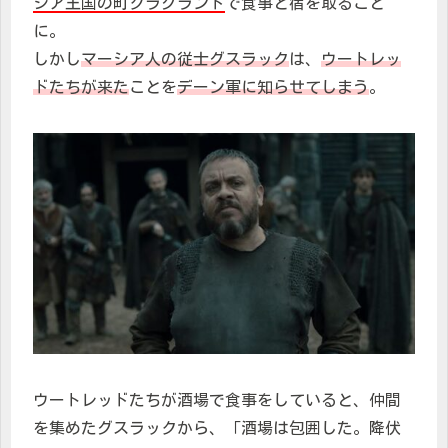
シア王国の町クラグランド
で食事と宿を取ること
に。
しかし
マーシア人の従士グスラック
は、
ウートレッ
ドたちが来た
ことを
デーン軍に知らせてしまう
。
ウートレッドたちが酒場で食事をしていると、仲間
を集めたグスラックから、「酒場は包囲した。降伏