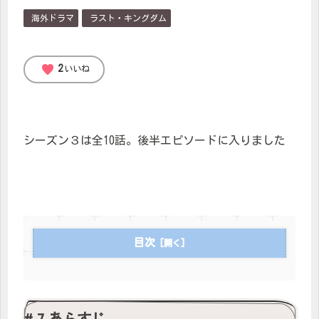
海外ドラマ
ラスト・キングダム
favorite
2
いいね
シーズン３は全10話。後半エピソードに入りました
目次
# 7 あらすじ