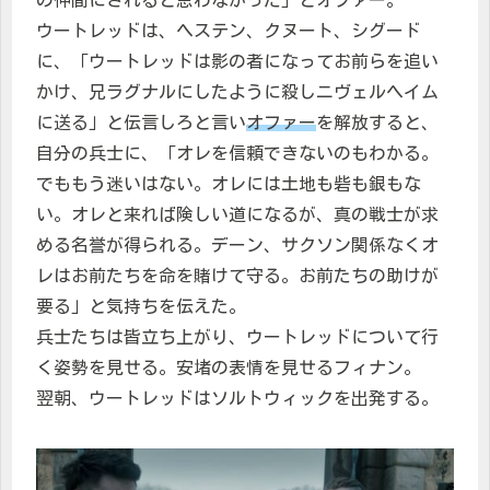
の仲間にされると思わなかった」とオファー。
ウートレッドは、ヘステン、クヌート、シグード
に、「ウートレッドは影の者になってお前らを追い
かけ、兄ラグナルにしたように殺しニヴェルヘイム
に送る」と
伝言しろと言い
オファー
を解放すると、
自分の兵士に、「オレを信頼できないのもわかる。
でももう迷いはない。オレには土地も砦も銀もな
い。オレと来れば険しい道になるが、真の戦士が求
める名誉が得られる。デーン、サクソン関係なくオ
レはお前たちを命を賭けて守る。お前たちの助けが
要る」と気持ちを伝えた。
兵士たちは皆立ち上がり、ウートレッドについて行
く姿勢を見せる。安堵の表情を見せるフィナン。
翌朝、ウートレッドはソルトウィックを出発する。