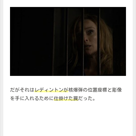
だがそれは
レディントンが
核爆弾の位置座標と彫像
を手に入れるために
仕掛けた罠
だった。