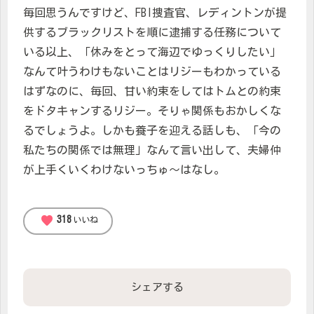
毎回思うんですけど、FBI捜査官、レディントンが提
供するブラックリストを順に逮捕する任務について
いる以上、「休みをとって海辺でゆっくりしたい」
なんて叶うわけもないことはリジーもわかっている
はずなのに、毎回、甘い約束をしてはトムとの約束
をドタキャンするリジー。そりゃ関係もおかしくな
るでしょうよ。しかも養子を迎える話しも、「今の
私たちの関係では無理」なんて言い出して、夫婦仲
が上手くいくわけないっちゅ～はなし。
favorite
318
いいね
シェアする