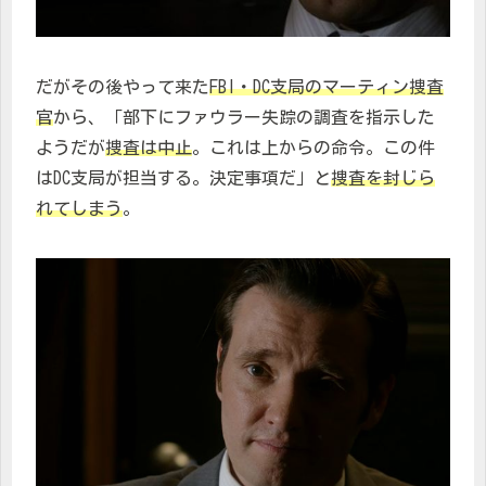
だがその後やって来た
FBI・DC支局のマーティン捜査
官
から、「部下にファウラー失踪の調査を指示した
ようだが
捜査は中止
。これは上からの命令。この件
はDC支局が担当する。決定事項だ」と
捜査を封じら
れてしまう
。