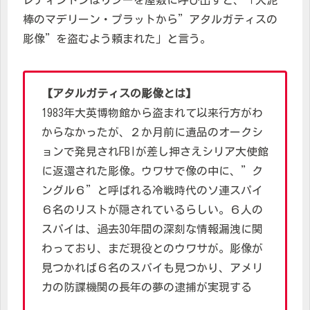
レディントンはリジーを屋敷に呼び出すと、「大泥
棒のマデリーン・プラットから”アタルガティスの
彫像”を盗むよう頼まれた」と言う。
【アタルガティスの彫像とは】
1983年大英博物館から盗まれて以来行方がわ
からなかったが、２か月前に遺品のオークシ
ョンで発見されFBIが差し押さえシリア大使館
に返還された彫像。ウワサで像の中に、”ク
ングル６”と呼ばれる冷戦時代のソ連スパイ
６名のリストが隠されているらしい。６人の
スパイは、過去30年間の深刻な情報漏洩に関
わっており、まだ現役とのウワサが。彫像が
見つかれば６名のスパイも見つかり、アメリ
カの防諜機関の長年の夢の逮捕が実現する